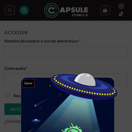
Saltar
al
contenido
ACCEDER
Nombre de usuario o correo electrónico
*
Contraseña
*
Cerrar
Recuérdame
ACCESO
¿Olvidaste la contraseña?