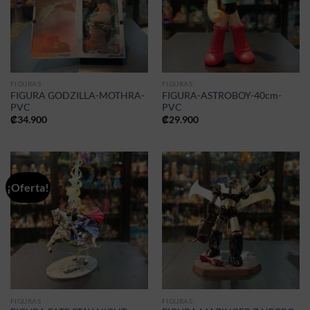
FIGURAS
FIGURAS
FIGURA GODZILLA-MOTHRA-
FIGURA-ASTROBOY-40cm-
PVC
PVC
₡
34.900
₡
29.900
¡Oferta!
FIGURAS
FIGURAS