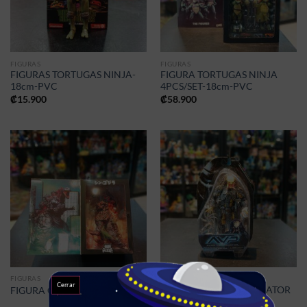
FIGURAS
FIGURAS
FIGURAS TORTUGAS NINJA-
FIGURA TORTUGAS NINJA
18cm-PVC
4PCS/SET-18cm-PVC
₡
15.900
₡
58.900
FIGURAS
FIGURAS
Cerrar
FIGURA ALIEN VS PREDATOR
FIGURA GODZILLA-18cm-PVC
SET-PVC