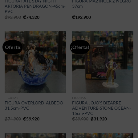
FIGURA FATE STAY NIGHT-
FIGURA MAZINGER Z NEGRO-
ARTORIA PENDRAGON-45cm-
37cm
PVC
El
El
₡
92.900
₡
74.320
₡
192.900
precio
precio
original
actual
era:
es:
₡92.900.
₡74.320.
¡Oferta!
¡Oferta!
FIGURAS
FIGURAS
FIGURA OVERLORD-ALBEDO-
FIGURA JOJO’S BIZARRE
31.5cm-PVC
ADVENTURE-STONE OCEAN-
15cm-PVC
El
El
El
El
₡
74.900
₡
59.920
₡
39.900
₡
31.920
precio
precio
precio
precio
original
actual
original
actual
era:
es:
era:
es:
₡74.900.
₡59.920.
₡39.900.
₡31.920.