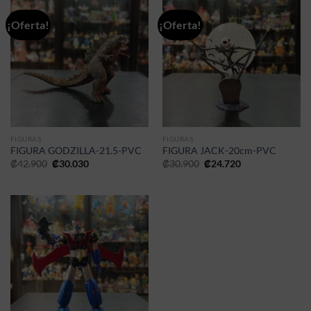
¡Oferta!
¡Oferta!
FIGURAS
FIGURAS
FIGURA GODZILLA-21.5-PVC
FIGURA JACK-20cm-PVC
El
El
El
El
₡
42.900
₡
30.030
₡
30.900
₡
24.720
precio
precio
precio
precio
original
actual
original
actual
era:
es:
era:
es:
₡42.900.
₡30.030.
₡30.900.
₡24.720.