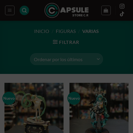
Saltar
al
contenido
INICIO
/
FIGURAS
/
VARIAS
FILTRAR
Nuevo
Nuevo