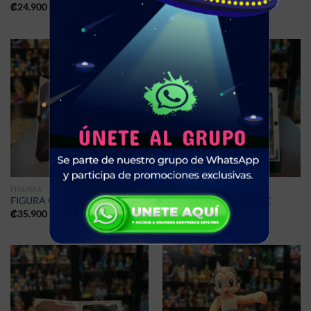
₡
24.900
₡
34.900
FIGURAS
FIGURAS
FIGURA GODZILLA-PVC
FIGURA GODZILLA-PVC
₡
35.900
₡
35.900